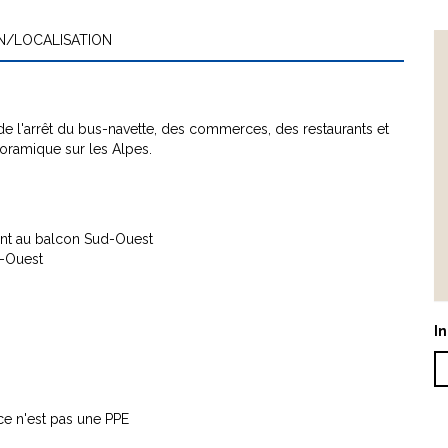
N/LOCALISATION
de l'arrêt du bus-navette, des commerces, des restaurants et
anoramique sur les Alpes.
ant au balcon Sud-Ouest
d-Ouest
In
 ce n'est pas une PPE